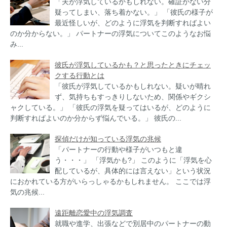
「夫が浮気しているかもしれない。確証がない分
疑ってしまい、落ち着かない。」 「彼氏の様子が
最近怪しいが、どのように浮気を判断すればよい
のか分からない。」 パートナーの浮気についてこのようなお悩
み...
彼氏が浮気しているかも？と思ったときにチェッ
クする行動とは
「彼氏が浮気しているかもしれない。疑いが晴れ
ず、気持ちもすっきりしないため、関係やギクシ
ャクしている。」 「彼氏の浮気を疑ってはいるが、どのように
判断すればよいのか分からず悩んでいる。」 彼氏の...
探偵だけが知っている浮気の兆候
「パートナーの行動や様子がいつもと違
う・・・」 「浮気かも?」 このように「浮気を心
配しているが、具体的には言えない」という状況
におかれている方がいらっしゃるかもしれません。 ここでは浮
気の兆候...
遠距離恋愛中の浮気調査
就職や進学、出張などで別居中のパートナーの動