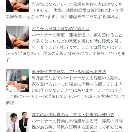
向が気になるといった依頼をされる方は少なくあ
りません。 実際、遠距離恋愛は近距離に比べて浮
気率が高いとされています。 遠距離恋愛中に浮気する原因は、...
どこから浮気？浮気の定義とは
パートナーの帰宅・連絡が遅い、家を空けること
が多くなったなどの異変を感じた時に浮気を疑っ
てしまうことがあります。ここでは浮気とはどこ
からが浮気なのか、浮気の定義とは何かについて解説していきま
す。...
単身赴任先で浮気しているか調べる方法
単身赴任などでパートナーがある程度の長期間、
家を空けるといった場合に浮気を心配してしまう
のは仕方がないことではあります。ここではそう
した時にパートナーが浮気しているかどうか調べる方法について
解説...
浮気の証拠写真の入手方法・効果的な使い方
パートナーの行動に不信感がある時、浮気の可能
性がある時、浮気を証明する証拠として有効なも