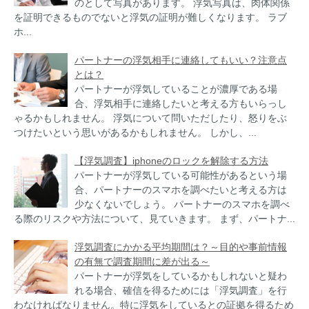
のとして写真があります。 浮気写真は、肉体関係
を証明できるものでないと浮気の証明が難しくなります。 ラブ
ホ...
パートナーの浮気相手に連絡してもいい？注意点
とは？
パートナーが浮気していることが濃厚である場
合、浮気相手に連絡したいと考える方もいらっし
ゃるかもしれません。 浮気について問いただしたり、怒りをぶ
つけたいという思いがあるかもしれません。 しかし、...
【浮気調査】iphoneのロックを解除する方法
パートナーが浮気している可能性があるという場
合、パートナーのスマホを調べたいと考える方は
少なくないでしょう。 パートナーのスマホを調べ
る際のリスクや方法について、見ていきます。 まず、パートナ...
浮気調査にかかる平均期間は？～目的や事前情報
の有無で調査期間に差が出る～
パートナーが浮気をしているかもしれないと疑わ
れる場合、確信を得るためには「浮気調査」を行
わなければなりません。特に浮気をしているとの証拠を得るため