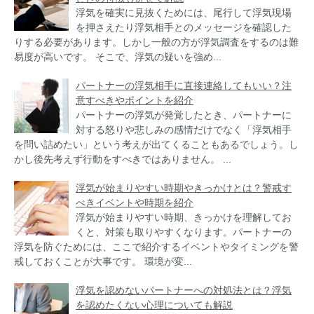
浮気を確実に見抜くためには、尾行して浮気現場
を押さえたり浮気相手とのメッセージを確認した
りする必要があります。しかし一般の方が浮気調査をするのは難
易度が高いです。 そこで、浮気の疑いを強め...
パートナーの浮気相手に直接連絡してもいい？注
意すべきやポイントを紹介
パートナーの浮気が発覚したとき、パートナーに
対する怒りや悲しみの感情だけでなく「浮気相手
を問い詰めたい」という考えが出てくることもあるでしょう。し
かし後先考えず行動をすべきではありません。 ...
浮気が始まりやすい時期やきっかけとは？警戒す
べきイベントや時期を紹介
浮気が始まりやすい時期、きっかけを理解してお
くと、対策も取りやすくなります。パートナーの
浮気を防ぐためには、ここで紹介するイベントやタイミングを警
戒しておくことが大事です。 環境が変...
浮気を認めないパートナーへの対処法とは？浮気
を認めたくない心理についても解説