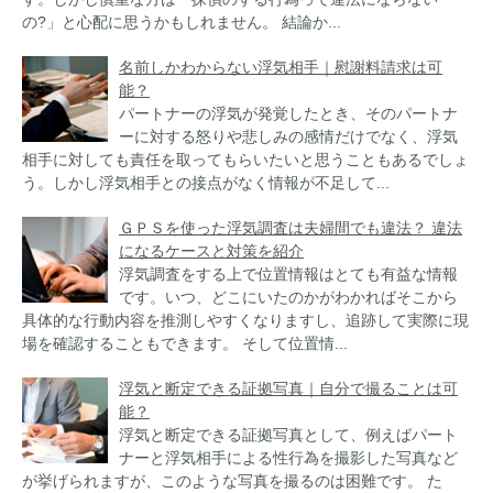
の?」と心配に思うかもしれません。 結論か...
名前しかわからない浮気相手｜慰謝料請求は可
能？
パートナーの浮気が発覚したとき、そのパートナ
ーに対する怒りや悲しみの感情だけでなく、浮気
相手に対しても責任を取ってもらいたいと思うこともあるでしょ
う。しかし浮気相手との接点がなく情報が不足して...
ＧＰＳを使った浮気調査は夫婦間でも違法？ 違法
になるケースと対策を紹介
浮気調査をする上で位置情報はとても有益な情報
です。いつ、どこにいたのかがわかればそこから
具体的な行動内容を推測しやすくなりますし、追跡して実際に現
場を確認することもできます。 そして位置情...
浮気と断定できる証拠写真｜自分で撮ることは可
能？
浮気と断定できる証拠写真として、例えばパート
ナーと浮気相手による性行為を撮影した写真など
が挙げられますが、このような写真を撮るのは困難です。 た