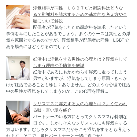
浮気相手が同性・ＬＧＢＴだと慰謝料はどうな
る？慰謝料を請求するための基本的な考え方や金
額について解説
配偶者が浮気をしたため慰謝料を請求したという
事例を耳にしたことがあるでしょう。多くのケースは異性との浮
気を原因とするものですが、浮気相手が配偶者の同性・LGBTで
ある場合にはどうなるのでしょう...
妊活中に浮気をする男性の心理とは？浮気をして
しまう理由や予防策を解説
妊活中であるにもかかわらず浮気に走ってしまう
男性がいますが、浮気をしてしまう原因・きっか
けが妊活であることも珍しくありません。どのような心理で妊活
中の男性が浮気をしてしまうのか、この心理を理解...
クリスマスに浮気する人の心理とは？よく使われ
る嘘・言い訳を紹介
パートナーのいる方にとってクリスマスは特別な
日です。しかしそんなクリスマスにも浮気をする
方はいます。むしろクリスマスだからこそ浮気をするとも考えら
れます。そこで、当日パートナーと一緒に過ごせな...