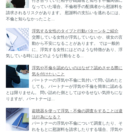
付き合っていた相手が既婚者と知らず不倫関係に
なっていた場合、不倫相手の配偶者から慰謝料を
請求されるリスクがあります。 慰謝料の支払いを逃れるには、
不倫と知らなかったこと...
浮気する女性のタイプと行動パターンをご紹介
交際している女性が浮気していないか、彼女の言
動から不安になることがあります。 では一般的
に、浮気する女性にはどのような特徴があり、浮
気している時にはどのような行動をとる...
浮気や不倫を認めないのはなぜ？認めさせる際に
気を付けたいこと
パートナーの浮気や不倫に気付いて問い詰めたと
しても、パートナーが浮気や不倫を簡単に認める
とは限りません。 問い詰めた側としてはやるせない気持ちにな
りますが、パートナーは...
盗聴器を使って浮気・不倫の調査をすることは違
法行為になる？
パートナーの浮気や不倫について調査したり、そ
れをもとに慰謝料を請求したりする場合、浮気や