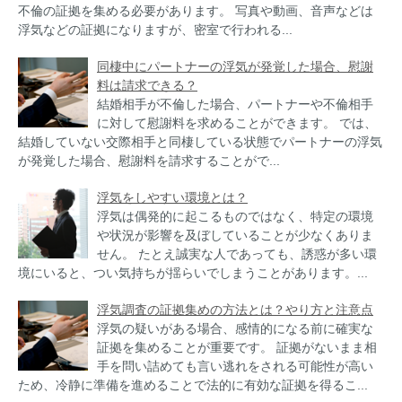
不倫の証拠を集める必要があります。 写真や動画、音声などは
浮気などの証拠になりますが、密室で行われる...
同棲中にパートナーの浮気が発覚した場合、慰謝
料は請求できる？
結婚相手が不倫した場合、パートナーや不倫相手
に対して慰謝料を求めることができます。 では、
結婚していない交際相手と同棲している状態でパートナーの浮気
が発覚した場合、慰謝料を請求することがで...
浮気をしやすい環境とは？
浮気は偶発的に起こるものではなく、特定の環境
や状況が影響を及ぼしていることが少なくありま
せん。 たとえ誠実な人であっても、誘惑が多い環
境にいると、つい気持ちが揺らいでしまうことがあります。...
浮気調査の証拠集めの方法とは？やり方と注意点
浮気の疑いがある場合、感情的になる前に確実な
証拠を集めることが重要です。 証拠がないまま相
手を問い詰めても言い逃れをされる可能性が高い
ため、冷静に準備を進めることで法的に有効な証拠を得るこ...