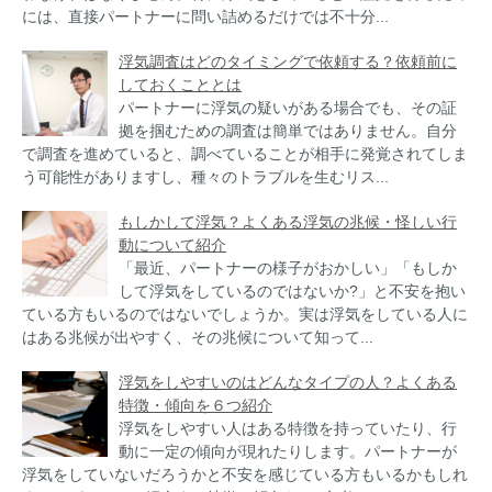
には、直接パートナーに問い詰めるだけでは不十分...
浮気調査はどのタイミングで依頼する？依頼前に
しておくこととは
パートナーに浮気の疑いがある場合でも、その証
拠を掴むための調査は簡単ではありません。自分
で調査を進めていると、調べていることが相手に発覚されてしま
う可能性がありますし、種々のトラブルを生むリス...
もしかして浮気？よくある浮気の兆候・怪しい行
動について紹介
「最近、パートナーの様子がおかしい」「もしか
して浮気をしているのではないか?」と不安を抱い
ている方もいるのではないでしょうか。実は浮気をしている人に
はある兆候が出やすく、その兆候について知って...
浮気をしやすいのはどんなタイプの人？よくある
特徴・傾向を６つ紹介
浮気をしやすい人はある特徴を持っていたり、行
動に一定の傾向が現れたりします。パートナーが
浮気をしていないだろうかと不安を感じている方もいるかもしれ