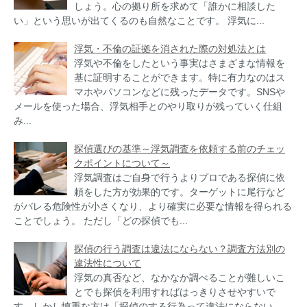
しょう。心の拠り所を求めて「誰かに相談した
い」という思いが出てくるのも自然なことです。 浮気に...
浮気・不倫の証拠を消された際の対処法とは
浮気や不倫をしたという事実はさまざまな情報を
基に証明することができます。特に有力なのはス
マホやパソコンなどに残ったデータです。SNSや
メールを使った場合、浮気相手とのやり取りが残っていく仕組
み...
探偵選びの基準～浮気調査を依頼する前のチェッ
クポイントについて～
浮気調査はご自身で行うよりプロである探偵に依
頼をした方が効果的です。ターゲットに尾行など
がバレる危険性が小さくなり、より確実に必要な情報を得られる
ことでしょう。 ただし「どの探偵でも...
探偵の行う調査は違法にならない？調査方法別の
違法性について
浮気の真否など、なかなか調べることが難しいこ
とでも探偵を利用すればはっきりさせやすいで
す。しかし慎重な方は「探偵のする行為って違法にならない