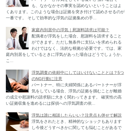
も、なかなかその事実を認めないということはよ
くあります。このような場合は証拠を突き付けて認めさせるのが
一番です。 そして効率的な浮気の証拠集めの手...
家庭内別居中の浮気｜慰謝料請求は可能？
配偶者が浮気をした場合、慰謝料を請求すること
ができます。ただし無条件に支払いを求められる
わけではなく、法的な根拠が必要です。では、家
庭内別居をしているときに浮気があった場合はどうでしょうか。
こ...
浮気調査の依頼中にしてはいけないこととは？5つ
のNG行動に注意
パートナー、特に夫婦関係にあるパートナーが浮
気をしている場合、浮気の証拠を掴むことが離婚
の成立や慰謝料の請求額に大きく関わってきます。 確実性の高
い証拠収集を進めるには探偵への浮気調査の依...
浮気は誰に相談したらいい？注意点も併せて解説
浮気をされたとき、精神的なショックもあります
し今後どうすべきかに関しても悩むことがあるで