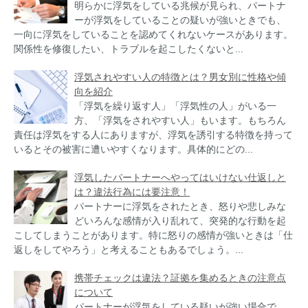
明らかに浮気をしている兆候が見られ、パートナ
ーが浮気をしていることの疑いが強いときでも、
一向に浮気をしていることを認めてくれないケースがあります。
関係性を修復したい、トラブルを起こしたくないと...
浮気されやすい人の特徴とは？男女別に性格や傾
向を紹介
「浮気を繰り返す人」「浮気性の人」がいる一
方、「浮気をされやすい人」もいます。もちろん
責任は浮気をする人にありますが、浮気を誘引する特徴を持って
いるとその被害に遭いやすくなります。具体的にどの...
浮気したパートナーへやってはいけない仕返しと
は？違法行為には要注意！
パートナーに浮気をされたとき、怒りや悲しみな
どいろんな感情が入り乱れて、突発的な行動を起
こしてしまうことがあります。特に怒りの感情が強いときは「仕
返しをしてやろう」と考えることもあるでしょう。...
携帯チェックは違法？証拠を集めるときの注意点
について
パートナーが浮気をしている疑いが強い場合で