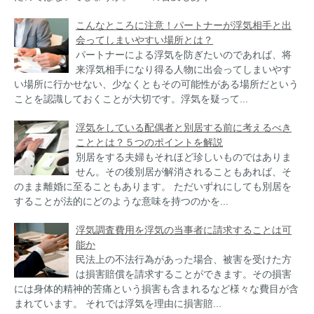
こんなところに注意！パートナーが浮気相手と出
会ってしまいやすい場所とは？
パートナーによる浮気を防ぎたいのであれば、将
来浮気相手になり得る人物に出会ってしまいやす
い場所に行かせない、少なくともその可能性がある場所だという
ことを認識しておくことが大切です。浮気を疑って...
浮気をしている配偶者と別居する前に考えるべき
こととは？５つのポイントを解説
別居をする夫婦もそれほど珍しいものではありま
せん。その後別居が解消されることもあれば、そ
のまま離婚に至ることもあります。 ただいずれにしても別居を
することが法的にどのような意味を持つのかを...
浮気調査費用を浮気の当事者に請求することは可
能か
民法上の不法行為があった場合、被害を受けた方
は損害賠償を請求することができます。その損害
には身体的精神的苦痛という損害も含まれるなど様々な費目が含
まれています。 それでは浮気を理由に損害賠...