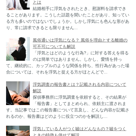
とは
結婚相手に浮気をされたとき、慰謝料を請求でき
ることがあります。こうした話題を聞いたことがあり、知ってい
る方も多いのではないでしょうか。しかし浮気にも色んな形があ
り、常に請求できるとも限りません...
風俗通いは浮気になる？ 風俗を理由とする離婚の
可不可についても解説
「浮気とはどのような行為?」に対する答えを得る
のは簡単ではありません。しかし、愛情を持っ
て、継続的に、カップルのような関係を持ち、性行為があった場
合については、それを浮気と捉える方がほとんどで...
浮気調査の報告書とは？記載される内容について
解説
探偵事務所に浮気調査を依頼すると、その結果が
「報告書」としてまとめられ、依頼主に渡されま
す。当記事ではこの報告書について言及し、どんな内容が記載さ
れるのか、報告書はどのように役立つのかを解説し...
浮気している人がつく嘘はどんなもの？嘘をつく
ときの特徴も併せて解説