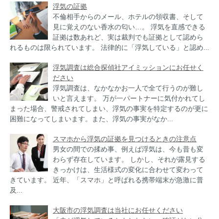
浮気の証拠
不倫相手からのメール、ホテルの領収書、そして
見に覚えのない香水の匂い…。 浮気を直感できる
証拠は数あれど、実は裁判でも証拠として認めら
れるものは限られています。 法律的に「浮気している」と認め...
浮気調査は総合探偵社アイミッションにお任せく
ださい
浮気調査は、なかなかお一人で全て行うのが難し
いと言えます。 万が一パートナーに気付かれてし
まった場合、警戒されてしまい、浮気の事実を特定するのが更に
困難になってしまいます。また、浮気の事実がなか...
スマホから浮気の証拠を見つけるときの注意点
男女の間での揉め事、例えば浮気は、今も昔も変
わらず存在しています。 しかし、それが露見する
きっかけは、生活様式の変化に合わせて変わって
きています。 近年、「スマホ」と呼ばれる携帯端末が急激に普
及...
大阪市の浮気調査は当社にお任せください