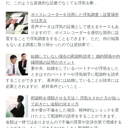
だ、このような直接的な証拠でなくても浮気を断...
ボイスレコーダーを活用した浮気調査｜設置場所
や注意点
音声データは浮気の証拠として使えるケースもあ
りますので、ボイスレコーダーを適切な箇所に設
置することで浮気調査をすることもできます。 ただ、何の知識
もないまま調査に取り掛かったのでは逆効果で...
結婚していない場合の慰謝料請求！ 婚約関係や内
縁関係の証明がポイント
妻や夫、結婚をしているパートナーが浮気をした
ときはそのパートナーや浮気相手に慰謝料を請求
することができます。 基本的には結婚していることが請求には
必要とされますが、絶対条件ということ...
慰謝料を増額させる方法！ 浮気をされた方が知っ
て起きたい金額の決まり方
夫や妻が不倫をした場合、精神的なショックを受
けたとして慰謝料の請求をすることができます。
金額は一律ではありませんので不倫の背景や交渉次第で増減する