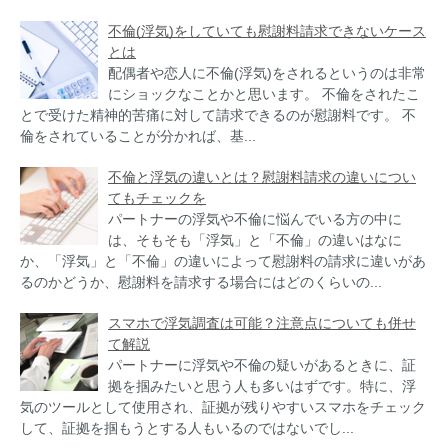
不倫(浮気)をしていても慰謝料請求できないケース
とは
配偶者や恋人に不倫(浮気)をされるというのは非常
にショックなことかと思います。 不倫をされたこ
とで受けた精神的苦痛に対して請求できるのが慰謝料です。 不
倫をされていることが分かれば、基...
不倫と浮気の違いとは？慰謝料請求の違いについ
てもチェックを
パートナーの浮気や不倫に悩んでいる方の中に
は、そもそも「浮気」と「不倫」の違いはなに
か、「浮気」と「不倫」の違いによって慰謝料の請求に違いがあ
るのかどうか、慰謝料を請求する場合にはどのくらいの...
スマホで浮気調査は可能？注意点についても併せ
て解説
パートナーに浮気や不倫の疑いがあるときに、証
拠を掴みたいと思う人も多いはずです。特に、浮
気のツールとして使用され、証拠が残りやすいスマホをチェック
して、証拠を掴もうとする人もいるのではないでし...