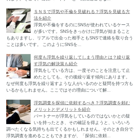
ＳＮＳで浮気や不倫を見破れる？浮気を見破る方
法を紹介
浮気や不倫をするのにSNSが使われているケース
が多いです。SNSをきっかけに浮気が始まること
もありますし、リアルで出会った相手ともSNSで連絡を取り合う
ことは多いです。 このようにSNSを...
何度も浮気を繰り返してしまう理由とは？繰り返
す浮気の解決策も紹介
浮気をしている方は、一度そのことを注意して止
めたとしても、その後繰り返す傾向にあります。
なぜ何度も浮気を繰り返すような人がいるのかと疑問を持つ方も
いるかもしれません。ここではその理由について解...
浮気調査を探偵に依頼するべき？浮気調査を頼む
メリットとデメリットを紹介
パートナーが浮気をしているのではないかとの疑
いを持ったとき、その確証を得ようと、いろいろ
調べたくなる気持ちも出てくるかもしれません。そのとき自分で
浮気調査を進めることもできますが、「探偵に依頼...