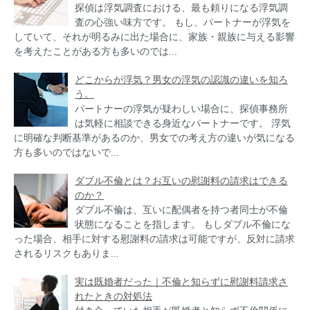
探偵は浮気調査における、最も頼りになる浮気調
査の心強い味方です。 もし、パートナーが浮気を
していて、それが明るみに出た場合に、家族・親族に与える影響
を考えたことがある方も多いのでは...
どこからが浮気？男女の浮気の認識の違いを知ろ
う。
パートナーの浮気が疑わしい場合に、探偵事務所
は気軽に相談できる身近なパートナーです。 浮気
に明確な判断基準があるのか、男女での考え方の違いが気になる
方も多いのではないで...
ダブル不倫とは？お互いの慰謝料の請求はできる
のか？
ダブル不倫は、互いに配偶者を持つ者同士が不倫
状態になることを指します。 もしダブル不倫にな
った場合、相手に対する慰謝料の請求は可能ですが、反対に請求
されるリスクもありま...
実は既婚者だった｜不倫と知らずに慰謝料請求さ
れたときの対処法