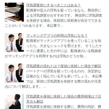
浮気調査前にするべきことはある？
配偶者や恋人の浮気を疑っているなら、興信所に
よる浮気調査がおすすめです。 興信所に浮気調査
を依頼する場合、依頼前に依頼者が自分でできる
ことがいくつかあります。 本記事で...
マッチングアプリの利用は浮気になる？
配偶者がマッチングアプリを使っていることを知
ったら、大きなショックを受けます。 そうしたケ
ースに遭遇した方の中には、配偶者のいる既婚者
がマッチングアプリを利用するのは浮気かどうか知...
浮気調査の流れとは？探偵に依頼した場合で解説
パートナーの浮気を疑っているものの、決定的な
証拠がなく悩んでいる方も多いでしょう。 本記事
では、探偵に浮気調査を依頼する際の流れや注意
点について解説します。 ...
浮気調査を探偵に依頼した場合の費用相場は？注
意点も解説
浮気調査を探偵に依頼する際に、費用の内訳、費