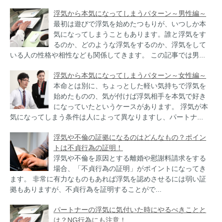
浮気から本気になってしまうパターン～男性編～
最初は遊びで浮気を始めたつもりが、いつしか本
気になってしまうこともあります。誰と浮気をす
るのか、どのような浮気をするのか、浮気をして
いる人の性格や相性なども関係してきます。 この記事では男...
浮気から本気になってしまうパターン～女性編～
本命とは別に、ちょっとした軽い気持ちで浮気を
始めたものの、気が付けば浮気相手を本気で好き
になっていたというケースがあります。 浮気が本
気になってしまう条件は人によって異なりますし、パートナ...
浮気や不倫の証拠になるのはどんなもの？ポイン
トは不貞行為の証明！
浮気や不倫を原因とする離婚や慰謝料請求をする
場合、「不貞行為の証明」がポイントになってき
ます。 非常に有力なものもあれば浮気を認めさせるには弱い証
拠もありますが、不貞行為を証明することがで...
パートナーの浮気に気付いた時にやるべきことと
は？NG行為にも注意！