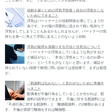
ことがあり、もし「できるだけたくさん慰謝料を請...
信頼を築くための浮気予防策｜自分が浮気をしな
いためにできること
浮気はパートナーとの信頼関係を壊してしまう行
為です。その場の雰囲気に流されて軽い気持ちで
浮気をしてしまうこともあるかもしれませんが、パートナーの気
持ちを第一に考えて浮気に走ることのないよう自制...
浮気の疑惑を深掘りする方法と注意点について
「パートナーが浮気をしているような気がするけ
ど確証がない」「本当に浮気をしているのか調べ
たい」という方も少なくないと思います。確証が
得られていない段階で無理に問い詰めては逆効果で、まずは疑惑
が...
「慰謝料は払わない」と言わせないために準備す
べきこと
配偶者が不倫行為をしていることが分かれば、慰
謝料の請求ができます。 不倫に対する慰謝料には
「不貞行為に対する慰謝料」と「離婚慰謝料」の2種類がありま
す。 不倫が原因で離婚をすれば離婚慰...