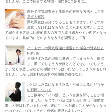
ませんが、ここで紹介する特徴・傾向を1つ参考に...
自分で浮気調査をする場合の有効な方法とは？注
意点も解説
浮気調査は自分ですることもできます。いくつか
注意しなければならないこともありますが、ここ
で紹介する方法は比較的素人の方でも取り組みやすい内容となっ
ています。具体的にどのような方法が調査として有...
パートナーの浮気現場に遭遇した場合の対処法と
NG行為
予期せず浮気の現場に遭遇してしまったら、動揺
し、慌ててしまう方がほとんどではないでしょう
か。怒りや悲しみなどの感情でいっぱいになってしまうかもしれ
ません。しかし慰謝料の請求や関係性の修復など、...
パパ活は浮気になる？浮気・不倫になるかどうか
の判断について
ここ数年で「パパ活」という言葉を聞くことが増
えました。かつてパパ活にあたる行為は「援助交
際」と呼ばれていましたが、逆にこちらを聞くことが少なくなっ
たのではないでしょうか。SNSの普及もありパパ...