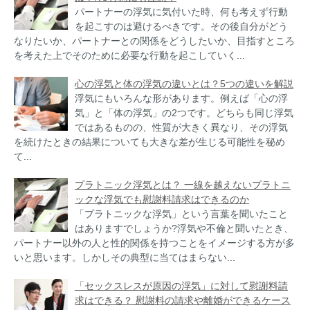
パートナーの浮気に気付いた時、何も考えず行動
を起こすのは避けるべきです。その後自分がどう
なりたいか、パートナーとの関係をどうしたいか、目指すところ
を考えた上でそのために必要な行動を起こしていく...
心の浮気と体の浮気の違いとは？5つの違いを解説
浮気にもいろんな形があります。例えば「心の浮
気」と「体の浮気」の2つです。どちらも同じ浮気
ではあるものの、性質が大きく異なり、その浮気
を続けたときの結果についても大きな差が生じる可能性を秘め
て...
プラトニック浮気とは？ 一線を越えないプラトニ
ックな浮気でも慰謝料請求はできるのか
「プラトニックな浮気」という言葉を聞いたこと
はありますでしょうか?浮気や不倫と聞いたとき、
パートナー以外の人と性的関係を持つことをイメージする方が多
いと思います。しかしその典型に当てはまらない...
「セックスレスが原因の浮気」に対して慰謝料請
求はできる？ 慰謝料の請求や離婚ができるケース