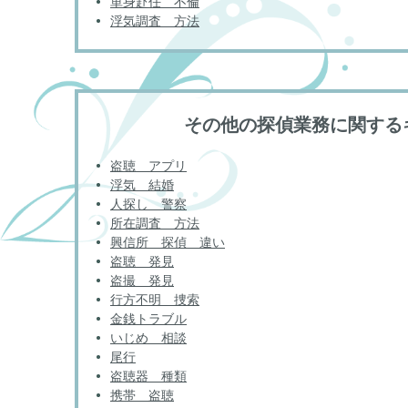
単身赴任 不倫
浮気調査 方法
その他の探偵業務に関する
盗聴 アプリ
浮気 結婚
人探し 警察
所在調査 方法
興信所 探偵 違い
盗聴 発見
盗撮 発見
行方不明 捜索
金銭トラブル
いじめ 相談
尾行
盗聴器 種類
携帯 盗聴