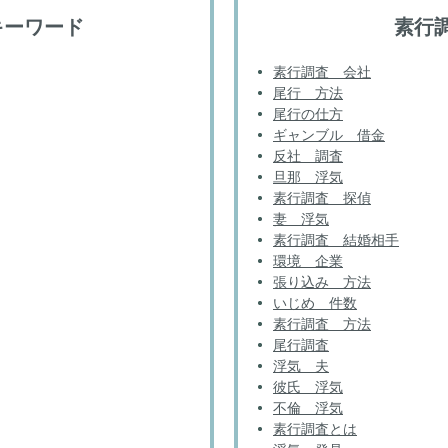
キーワード
素行
素行調査 会社
尾行 方法
尾行の仕方
ギャンブル 借金
反社 調査
旦那 浮気
素行調査 探偵
妻 浮気
素行調査 結婚相手
環境 企業
張り込み 方法
いじめ 件数
素行調査 方法
尾行調査
浮気 夫
彼氏 浮気
不倫 浮気
素行調査とは