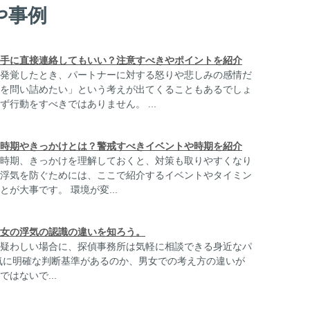
や事例
手に直接連絡してもいい？注意すべきやポイントを紹介
発覚したとき、パートナーに対する怒りや悲しみの感情だ
を問い詰めたい」という考えが出てくることもあるでしょ
行動をすべきではありません。 ...
時期やきっかけとは？警戒すべきイベントや時期を紹介
時期、きっかけを理解しておくと、対策も取りやすくなり
浮気を防ぐためには、ここで紹介するイベントやタイミン
が大事です。 環境が変...
女の浮気の認識の違いを知ろう。
疑わしい場合に、探偵事務所は気軽に相談できる身近なパ
気に明確な判断基準があるのか、男女での考え方の違いが
はないで...