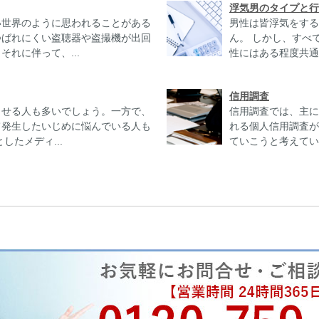
浮気男のタイプと行
い世界のように思われることがある
男性は皆浮気をする
つばれにくい盗聴器や盗撮機が出回
ん。 しかし、すべ
れに伴って、...
性にはある程度共通
信用調査
ませる人も多いでしょう。一方で、
信用調査では、主に
て発生したいじめに悩んでいる人も
れる個人信用調査が
たメディ...
ていこうと考えてい