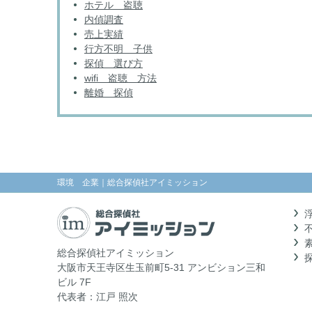
ホテル 盗聴
内偵調査
売上実績
行方不明 子供
探偵 選び方
wifi 盗聴 方法
離婚 探偵
環境 企業
｜総合探偵社アイミッション
総合探偵社アイミッション
大阪市天王寺区生玉前町5-31 アンビション三和
ビル 7F
代表者：江戸 照次