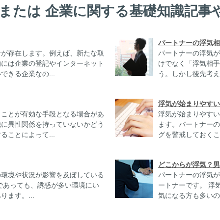
 または 企業に関する基礎知識記事
パートナーの浮気相
合が存在します。例えば、新たな取
パートナーの浮気が
的には企業の登記やインターネット
けでなく「浮気相手
きる企業なの...
う。しかし後先考えず
浮気が始まりやすい
うことが有効な手段となる場合があ
浮気が始まりやすい
他に異性関係を持っていないかどう
ます。パートナーの
ことによって...
グを警戒しておくこと
どこからが浮気？男
の環境や状況が影響を及ぼしている
パートナーの浮気が
であっても、誘惑が多い環境にい
ートナーです。 浮
ます。...
気になる方も多いので