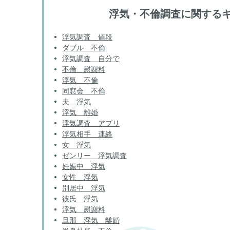
浮気・不倫調査に関する
浮気調査 値段
ダブル 不倫
浮気調査 自分で
不倫 慰謝料
浮気 不倫
同窓会 不倫
夫 浮気
浮気 離婚
浮気調査 アプリ
浮気相手 連絡
女 浮気
ゼンリー 浮気調査
妊娠中 浮気
女性 浮気
別居中 浮気
彼氏 浮気
浮気 慰謝料
旦那 浮気 離婚