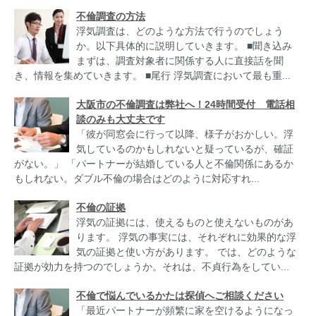
不倫調査の方法
浮気調査は、どのような方法で行うのでしょう
か。以下具体的に説明していきます。 ■聞き込み
まずは、調査対象者に関係する人に直接話を聞
き、情報を集めていきます。 ■尾行 浮気調査において最も重...
大阪市の不倫調査は弊社へ！24時間受付 電話相
談のみも大丈夫です
「彼が同窓会に行って以降、様子がおかしい。浮
気しているのかもしれないと疑っているが、確証
がない。」 「パートナーが結婚している人と不倫関係にあるか
もしれない。ダブル不倫の場合はどのように対応すれ...
不倫の証拠
浮気の証拠には、使えるものと使えないものがあ
ります。 浮気の事実には、それぞれに効果的な浮
気の証拠と使い方があります。 では、どのような
証拠が効力を持つのでしょうか。それは、不貞行為をしてい...
不倫で悩んでいるかたは探偵へご相談ください
「最近パートナーが頻繁に家を空けるようになっ