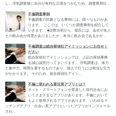
し、浮気調査後に自分が有利な立場をつかむため、調査隊用社...
不倫調査事例
不倫調査の対象となる事例には、様々なものがあ
ります。 ここでは、いくつか調査事例を紹介して
いきます。 ■交際当初から、彼氏には、会社や友人
との飲み会が何度かありましたが、本当に飲み会であるかが...
不倫調査は総合探偵社アイミッションにお任せく
ださい
総合探偵社アイミッションでは、上記の探偵事務
を誠心誠意行ってまいります。 浮気調査は、体力
と集中力、時間を要するものであり、個人で行うには相当な労力
がかかります。 そのため、総合探偵社アイミ...
不倫に使われる要注意アプリとは？
ネット・スマートフォンが普及した現代社会にお
いてさまざまなアプリがあります。不倫において
もよく使用されるアプリがあります。いわゆるマ
ッチングアプリ・出会い系アプリといったアプリがインストール
され...